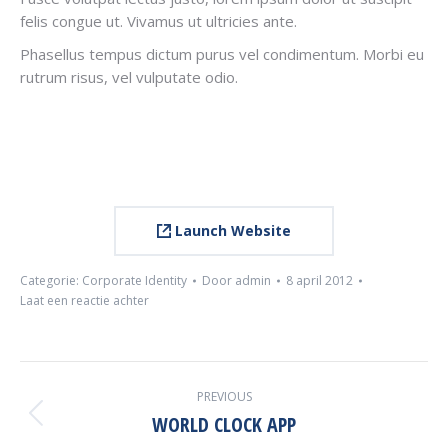
felis congue ut. Vivamus ut ultricies ante.
Phasellus tempus dictum purus vel condimentum. Morbi eu
rutrum risus, vel vulputate odio.
Launch Website
Categorie:
Corporate Identity
Door
admin
8 april 2012
Laat een reactie achter
PROJECT
PREVIOUS
NAVIGATION
WORLD CLOCK APP
Previous
project: