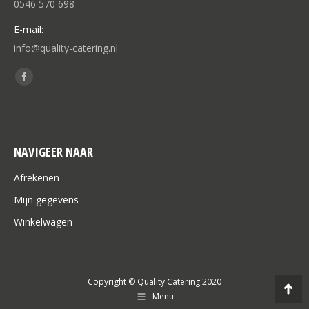
0546 570 698
E-mail:
info@quality-catering.nl
Vind ons op:
Facebook
page
opens
in
NAVIGEER NAAR
new
window
Afrekenen
Mijn gegevens
Winkelwagen
Copyright © Quality Catering 2020
Go
Menu