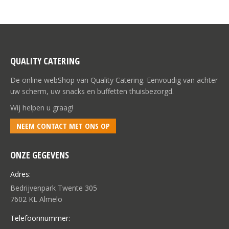
Deze
de
optie
productpagina
kan
gekozen
worden
QUALITY CATERING
op
de
De online webShop van Quality Catering. Eenvoudig van achter
productpagina
uw scherm, uw snacks en buffetten thuisbezorgd.
Wij helpen u graag!
NEEM CONTACT MET ONS OP
ONZE GEGEVENS
Adres:
Bedrijvenpark Twente 305
7602 KL Almelo
Telefoonnummer: