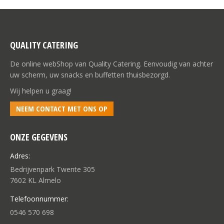
optie
productpagina
kan
gekozen
worden
QUALITY CATERING
op
de
De online webShop van Quality Catering. Eenvoudig van achter
productpagina
uw scherm, uw snacks en buffetten thuisbezorgd.
Wij helpen u graag!
NEEM CONTACT MET ONS OP
ONZE GEGEVENS
Adres:
Bedrijvenpark Twente 305
7602 KL Almelo
Telefoonnummer:
0546 570 698