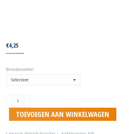
€
4,25
Broodsoorten
Gezond
Ham
&
TOEVOEGEN AAN WINKELWAGEN
Kaas
aantal
Categorie:
Belegde Broodjes
Artikelnummer:
N/B