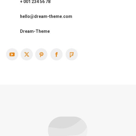
+ 001 234 56 78
hello@dream-theme.com
Dream-Theme
YouTube
X
Pinterest
Facebook
Foursquare