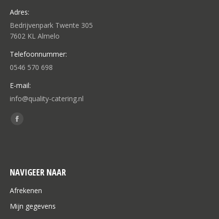
Adres:
Bedrijvenpark Twente 305
7602 KL Almelo
Telefoonnummer:
0546 570 698
E-mail:
info@quality-catering.nl
Vind ons op:
Facebook
page
opens
in
NAVIGEER NAAR
new
window
Afrekenen
Mijn gegevens