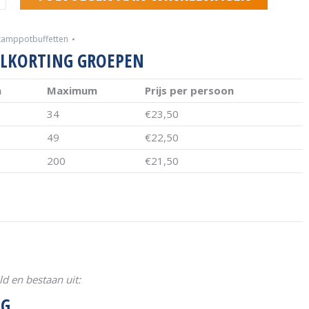
tamppotbuffetten
ELKORTING GROEPEN
m
Maximum
Prijs per persoon
34
€
23,50
49
€
22,50
200
€
21,50
d en bestaan uit:
NG