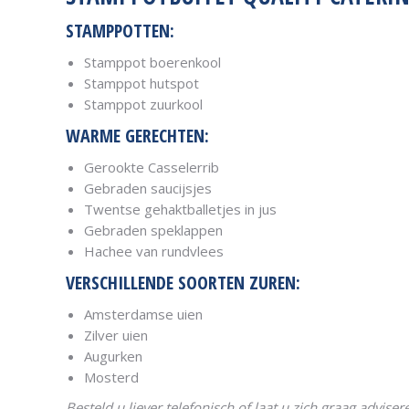
STAMPPOTTEN:
Stamppot boerenkool
Stamppot hutspot
Stamppot zuurkool
WARME GERECHTEN:
Gerookte Casselerrib
Gebraden saucijsjes
Twentse gehaktballetjes in jus
Gebraden speklappen
Hachee van rundvlees
VERSCHILLENDE SOORTEN ZUREN:
Amsterdamse uien
Zilver uien
Augurken
Mosterd
Besteld u liever telefonisch of laat u zich graag advise