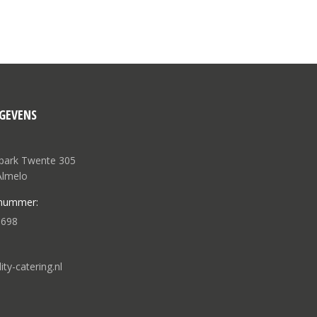
GEVENS
npark Twente 305
Almelo
nummer:
 698
ty-catering.nl
op:
ok