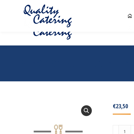
0546 570 698
info@quality-catering.nl
STAMPPOTBUFFET QUALITY 
€
23,50
Stamppotb