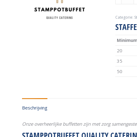
Quality
Catering
aantal
Categorie:
S
STAFF
Minimu
20
35
50
Beschrijving
Onze overheerlijke buffetten zijn met zorg samengestel
STAMPPOTBUFFET QUALITY CATERI