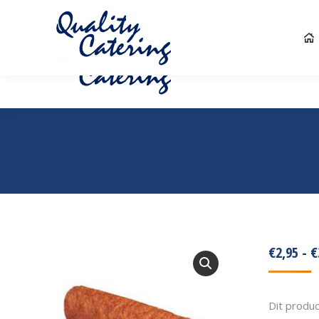
0546 570 698
info@quality-catering.nl
PIKANTO
€
2,95
-
€
Dit produc