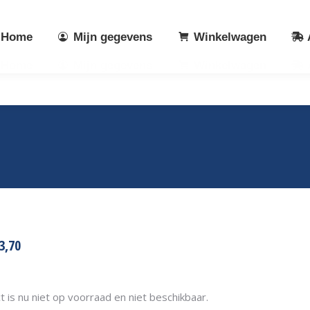
Home
Mijn gegevens
Winkelwagen
Home
Mijn gegevens
Winkelwagen
PRIJSKLASSE:
3,70
€2,95
TOT
€3,70
t is nu niet op voorraad en niet beschikbaar.