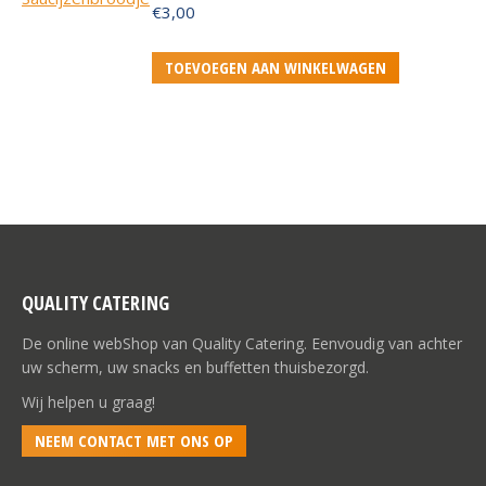
worden
€
3,00
op
de
TOEVOEGEN AAN WINKELWAGEN
productpagina
QUALITY CATERING
De online webShop van Quality Catering. Eenvoudig van achter
uw scherm, uw snacks en buffetten thuisbezorgd.
Wij helpen u graag!
NEEM CONTACT MET ONS OP