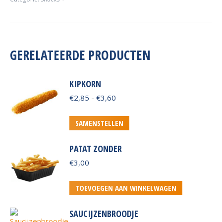
GERELATEERDE PRODUCTEN
KIPKORN
Prijsklasse:
€
2,85
-
€
3,60
€2,85
tot
Dit
SAMENSTELLEN
€3,60
product
heeft
PATAT ZONDER
meerdere
€
3,00
variaties.
Deze
TOEVOEGEN AAN WINKELWAGEN
optie
kan
gekozen
SAUCIJZENBROODJE