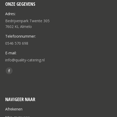
ONZE GEGEVENS
Adres:
Bedrijvenpark Twente 305
7602 KL Almelo
Telefoonnummer:
0546 570 698
E-mail:
info@quality-catering.nl
Vind ons op:
Facebook
page
opens
in
NAVIGEER NAAR
new
window
Afrekenen