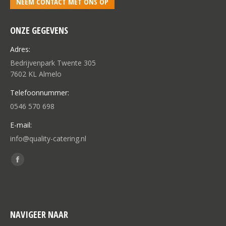
NEEM CONTACT MET ONS OP
ONZE GEGEVENS
Adres:
Bedrijvenpark Twente 305
7602 KL Almelo
Telefoonnummer:
0546 570 698
E-mail:
info@quality-catering.nl
Vind ons op:
Facebook
page
opens
in
NAVIGEER NAAR
new