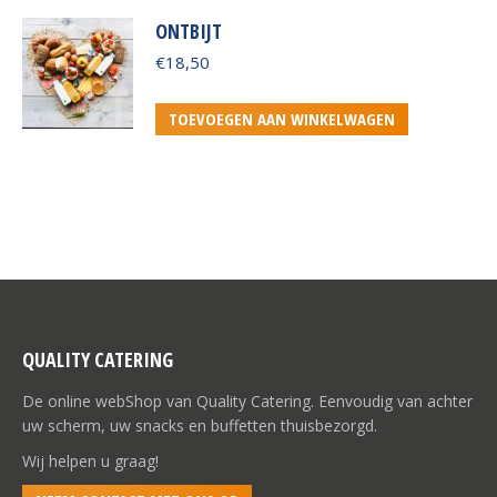
ONTBIJT
€
18,50
TOEVOEGEN AAN WINKELWAGEN
QUALITY CATERING
De online webShop van Quality Catering. Eenvoudig van achter
uw scherm, uw snacks en buffetten thuisbezorgd.
Wij helpen u graag!