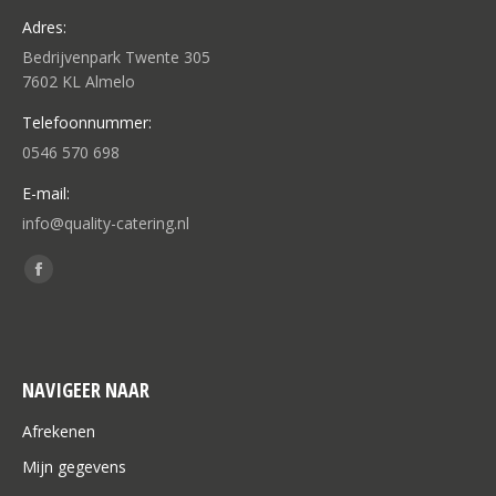
Adres:
Bedrijvenpark Twente 305
7602 KL Almelo
Telefoonnummer:
0546 570 698
E-mail:
info@quality-catering.nl
Vind ons op:
Facebook
page
opens
in
NAVIGEER NAAR
new
window
Afrekenen
Mijn gegevens