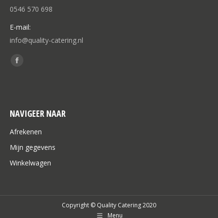
0546 570 698
E-mail:
info@quality-catering.nl
Vind ons op:
Facebook
page
opens
in
NAVIGEER NAAR
new
window
Afrekenen
Mijn gegevens
Winkelwagen
Copyright © Quality Catering 2020
Menu